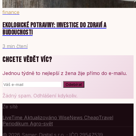
finance
EKOLOGICKÉ POTRAVINY: INVESTICE DO ZDRAVÍ A
BUDOUCNOSTI
3 min čtení
CHCETE VĚDĚT VÍC?
Jednou týdně to nejlepší z žena žije přímo do e-mailu.
Odebírat
Žádný spam. Odhlášení kdykoliv.
Ze sítě
LiveTime
Aktualizováno
WiseNews
CheapTravel
Periodikum
Agro-svět
© 2026 Samec Digital s.r.o. · IČO 29547539