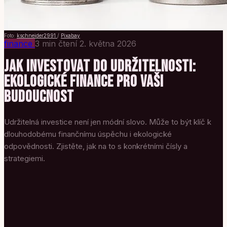
Foto:
kschneider2991
/
Pixabay
finance
3 min čtení
2. května 2026
JAK INVESTOVAT DO UDRŽITELNOSTI:
EKOLOGICKÉ FINANCE PRO VAŠI
BUDOUCNOST
Udržitelná investice není jen módní slovo. Může to být klíč k
dlouhodobému finančnímu úspěchu i ekologické
odpovědnosti. Zjistěte, jak na to s konkrétními čísly a
strategiemi.