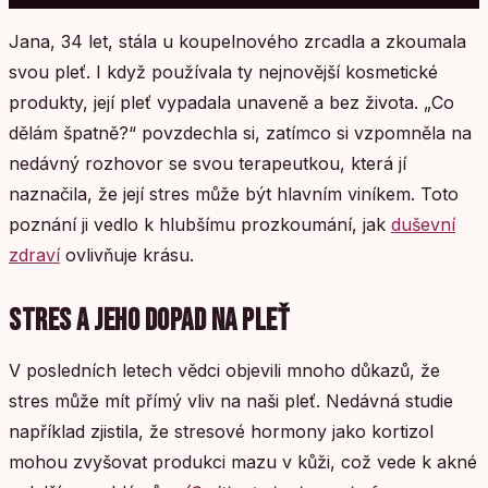
Jana, 34 let, stála u koupelnového zrcadla a zkoumala
svou pleť. I když používala ty nejnovější kosmetické
produkty, její pleť vypadala unaveně a bez života. „Co
dělám špatně?“ povzdechla si, zatímco si vzpomněla na
nedávný rozhovor se svou terapeutkou, která jí
naznačila, že její stres může být hlavním viníkem. Toto
poznání ji vedlo k hlubšímu prozkoumání, jak
duševní
zdraví
ovlivňuje krásu.
STRES A JEHO DOPAD NA PLEŤ
V posledních letech vědci objevili mnoho důkazů, že
stres může mít přímý vliv na naši pleť. Nedávná studie
například zjistila, že stresové hormony jako kortizol
mohou zvyšovat produkci mazu v kůži, což vede k akné