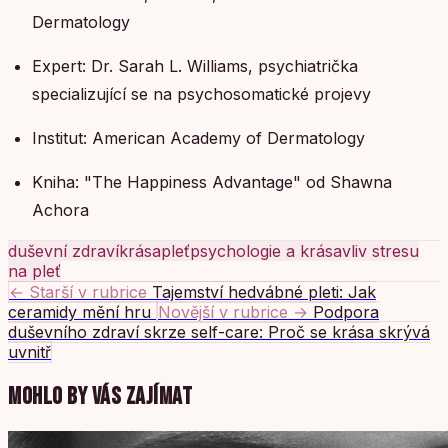
Dermatology
Expert: Dr. Sarah L. Williams, psychiatrička
specializující se na psychosomatické projevy
Institut: American Academy of Dermatology
Kniha: "The Happiness Advantage" od Shawna
Achora
duševní zdraví
krása
pleť
psychologie a krása
vliv stresu
na pleť
← Starší v rubrice
Tajemství hedvábné pleti: Jak
ceramidy mění hru
Novější v rubrice →
Podpora
duševního zdraví skrze self-care: Proč se krása skrývá
uvnitř
MOHLO BY VÁS ZAJÍMAT