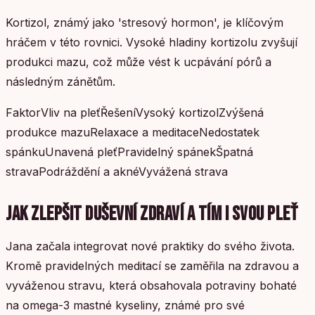
Kortizol, známý jako 'stresový hormon', je klíčovým
hráčem v této rovnici. Vysoké hladiny kortizolu zvyšují
produkci mazu, což může vést k ucpávání pórů a
následným zánětům.
FaktorVliv na pleťŘešeníVysoký kortizolZvýšená
produkce mazuRelaxace a meditaceNedostatek
spánkuUnavená pleťPravidelný spánekŠpatná
stravaPodráždění a aknéVyvážená strava
JAK ZLEPŠIT DUŠEVNÍ ZDRAVÍ A TÍM I SVOU PLEŤ
Jana začala integrovat nové praktiky do svého života.
Kromě pravidelných meditací se zaměřila na zdravou a
vyváženou stravu, která obsahovala potraviny bohaté
na omega-3 mastné kyseliny, známé pro své