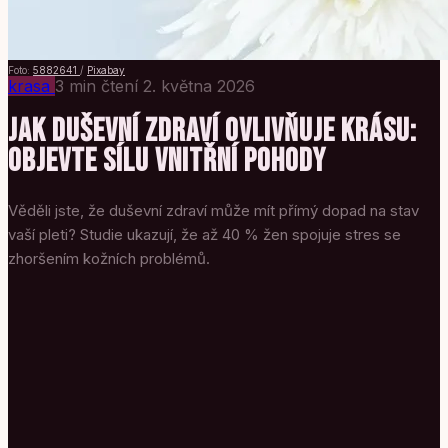
Foto:
5882641
/
Pixabay
krasa
3 min čtení
2. května 2026
JAK DUŠEVNÍ ZDRAVÍ OVLIVŇUJE KRÁSU:
OBJEVTE SÍLU VNITŘNÍ POHODY
Věděli jste, že duševní zdraví může mít přímý dopad na stav
vaší pleti? Studie ukazují, že až 40 % žen spojuje stres se
zhoršením kožních problémů.