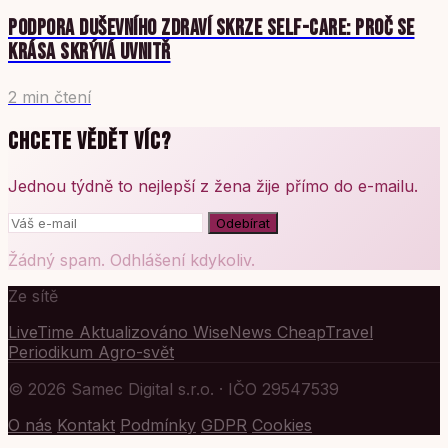
PODPORA DUŠEVNÍHO ZDRAVÍ SKRZE SELF-CARE: PROČ SE
KRÁSA SKRÝVÁ UVNITŘ
2 min čtení
CHCETE VĚDĚT VÍC?
Jednou týdně to nejlepší z žena žije přímo do e-mailu.
Odebírat
Žádný spam. Odhlášení kdykoliv.
Ze sítě
LiveTime
Aktualizováno
WiseNews
CheapTravel
Periodikum
Agro-svět
© 2026 Samec Digital s.r.o. · IČO 29547539
O nás
Kontakt
Podmínky
GDPR
Cookies