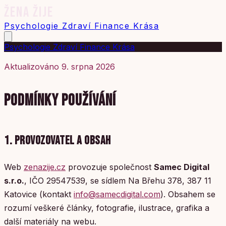
ŽENA ŽIJE
Psychologie
Zdraví
Finance
Krása
Psychologie
Zdraví
Finance
Krása
Aktualizováno 9. srpna 2026
PODMÍNKY POUŽÍVÁNÍ
1. PROVOZOVATEL A OBSAH
Web
zenazije.cz
provozuje společnost
Samec Digital
s.r.o.
, IČO 29547539, se sídlem Na Břehu 378, 387 11
Katovice (kontakt
info@samecdigital.com
). Obsahem se
rozumí veškeré články, fotografie, ilustrace, grafika a
další materiály na webu.