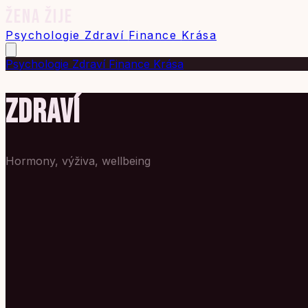
ŽENA ŽIJE
Psychologie
Zdraví
Finance
Krása
Psychologie
Zdraví
Finance
Krása
ZDRAVÍ
Hormony, výživa, wellbeing