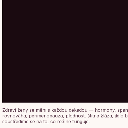
Zdraví ženy se mění s každou dekádou — hormony, spánek
rovnováha, perimenopauza, plodnost, štítná žláza, jídlo b
soustředíme se na to, co reálně funguje.