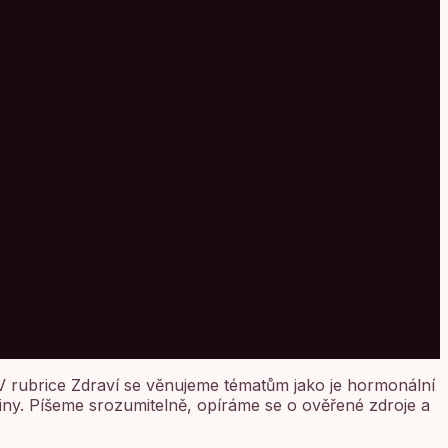
V rubrice Zdraví se věnujeme tématům jako je hormonální
diny. Píšeme srozumitelně, opíráme se o ověřené zdroje a