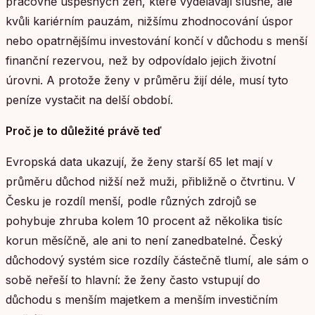
pracovně úspěšných žen, které vydělávají slušně, ale
kvůli kariérním pauzám, nižšímu zhodnocování úspor
nebo opatrnějšímu investování končí v důchodu s menší
finanční rezervou, než by odpovídalo jejich životní
úrovni. A protože ženy v průměru žijí déle, musí tyto
peníze vystačit na delší období.
Proč je to důležité právě teď
Evropská data ukazují, že ženy starší 65 let mají v
průměru důchod nižší než muži, přibližně o čtvrtinu. V
Česku je rozdíl menší, podle různých zdrojů se
pohybuje zhruba kolem 10 procent až několika tisíc
korun měsíčně, ale ani to není zanedbatelné. Český
důchodový systém sice rozdíly částečně tlumí, ale sám o
sobě neřeší to hlavní: že ženy často vstupují do
důchodu s menším majetkem a menším investičním