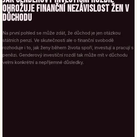
OHROŽUJE FINANČNÍ NEZÁVISLOST ŽEN V
DŮCHODU
Na první pohled se může zdát, že důchod je jen otázkou
státních penzí. Ve skutečnosti ale o finanční svobodě
rozhoduje i to, jak ženy během života spoří, investují a pracují s
penězi. Genderový investiční rozdíl tak může mít v důchodu
velmi konkrétní a nepříjemné důsledky.