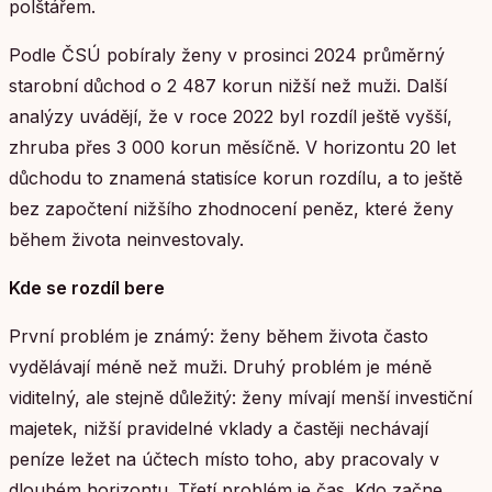
polštářem.
Podle ČSÚ pobíraly ženy v prosinci 2024 průměrný
starobní důchod o 2 487 korun nižší než muži. Další
analýzy uvádějí, že v roce 2022 byl rozdíl ještě vyšší,
zhruba přes 3 000 korun měsíčně. V horizontu 20 let
důchodu to znamená statisíce korun rozdílu, a to ještě
bez započtení nižšího zhodnocení peněz, které ženy
během života neinvestovaly.
Kde se rozdíl bere
První problém je známý: ženy během života často
vydělávají méně než muži. Druhý problém je méně
viditelný, ale stejně důležitý: ženy mívají menší investiční
majetek, nižší pravidelné vklady a častěji nechávají
peníze ležet na účtech místo toho, aby pracovaly v
dlouhém horizontu. Třetí problém je čas. Kdo začne