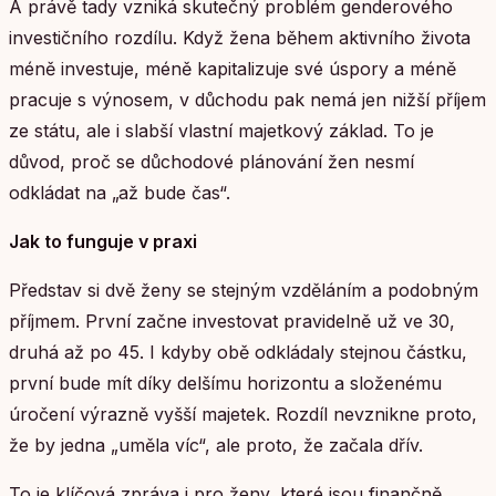
A právě tady vzniká skutečný problém genderového
investičního rozdílu. Když žena během aktivního života
méně investuje, méně kapitalizuje své úspory a méně
pracuje s výnosem, v důchodu pak nemá jen nižší příjem
ze státu, ale i slabší vlastní majetkový základ. To je
důvod, proč se důchodové plánování žen nesmí
odkládat na „až bude čas“.
Jak to funguje v praxi
Představ si dvě ženy se stejným vzděláním a podobným
příjmem. První začne investovat pravidelně už ve 30,
druhá až po 45. I kdyby obě odkládaly stejnou částku,
první bude mít díky delšímu horizontu a složenému
úročení výrazně vyšší majetek. Rozdíl nevznikne proto,
že by jedna „uměla víc“, ale proto, že začala dřív.
To je klíčová zpráva i pro ženy, které jsou finančně