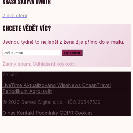
KRÁSA SKRÝVÁ UVNITŘ
2 min čtení
CHCETE VĚDĚT VÍC?
Jednou týdně to nejlepší z žena žije přímo do e-mailu.
Odebírat
Žádný spam. Odhlášení kdykoliv.
Ze sítě
LiveTime
Aktualizováno
WiseNews
CheapTravel
Periodikum
Agro-svět
© 2026 Samec Digital s.r.o. · IČO 29547539
O nás
Kontakt
Podmínky
GDPR
Cookies