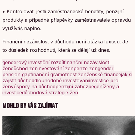
• Kontrolovat, jestli zaměstnanecké benefity, penzijní
produkty a případné příspěvky zaměstnavatele opravdu
využíváš naplno.
Finanční nezávislost v důchodu není otázka luxusu. Je
to důsledek rozhodnutí, která se dělají už dnes.
genderový investiční rozdíl
finanční nezávislost
žen
důchod žen
investování žen
penze žen
gender
pension gap
finanční gramotnost žen
ženské finance
jak si
zajistit důchod
dlouhodobé investování
investice pro
ženy
úspory na důchod
penzijní zabezpečení
ženy a
investice
důchodová strategie žen
MOHLO BY VÁS ZAJÍMAT