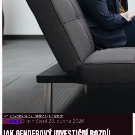
Foto:
LinkedIn Sales Solutions
/
Unsplash
Finance
3 min čtení
23. dubna 2026
JAK GENDEROVÝ INVESTIČNÍ ROZDÍL