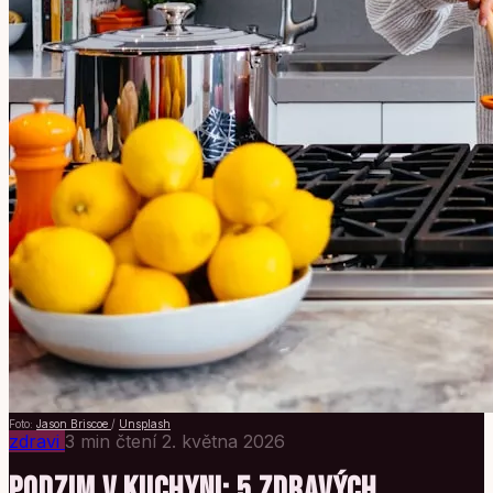
Foto:
Jason Briscoe
/
Unsplash
zdravi
3 min čtení
2. května 2026
PODZIM V KUCHYNI: 5 ZDRAVÝCH