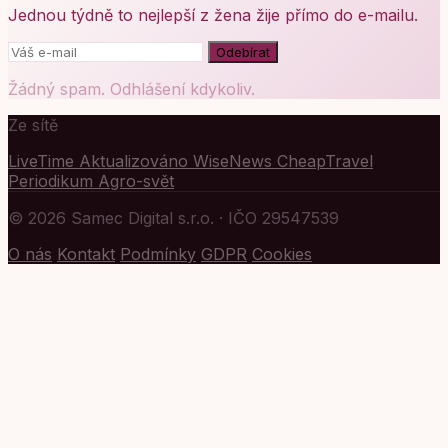
Jednou týdně to nejlepší z žena žije přímo do e-mailu.
Odebírat
Žádný spam. Odhlášení kdykoliv.
Ze sítě
LiveTime
Aktualizováno
WiseNews
CheapTravel
Periodikum
Agro-svět
© 2026 Samec Digital s.r.o. · IČO 29547539
O nás
Kontakt
Podmínky
GDPR
Cookies