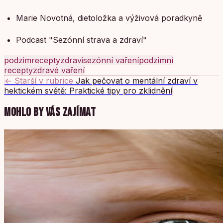
Marie Novotná, dietoložka a výživová poradkyně
Podcast "Sezónní strava a zdraví"
podzim
recepty
zdravi
sezónní vaření
podzimní
recepty
zdravé vaření
← Starší v rubrice
Jak pečovat o mentální zdraví v
hektickém světě: Praktické tipy pro zklidnění
MOHLO BY VÁS ZAJÍMAT