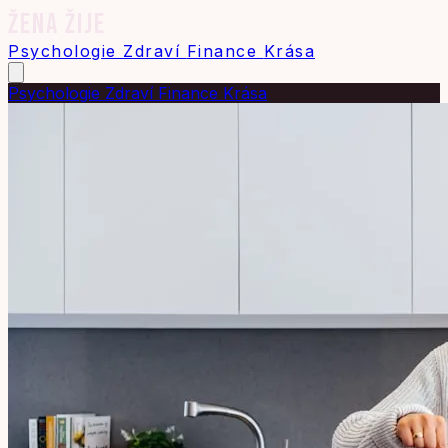
ŽENA ŽIJE
Psychologie
Zdraví
Finance
Krása
Psychologie
Zdraví
Finance
Krása