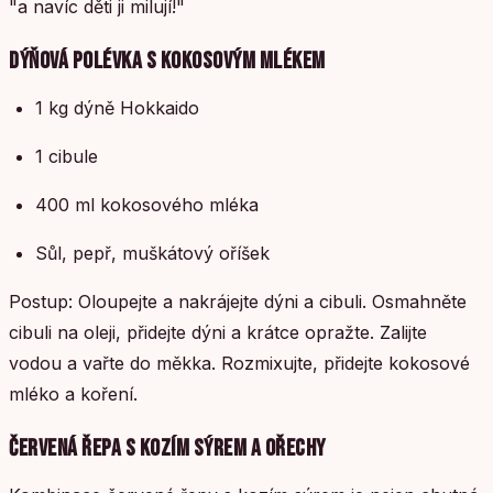
"a navíc děti ji milují!"
DÝŇOVÁ POLÉVKA S KOKOSOVÝM MLÉKEM
1 kg dýně Hokkaido
1 cibule
400 ml kokosového mléka
Sůl, pepř, muškátový oříšek
Postup: Oloupejte a nakrájejte dýni a cibuli. Osmahněte
cibuli na oleji, přidejte dýni a krátce opražte. Zalijte
vodou a vařte do měkka. Rozmixujte, přidejte kokosové
mléko a koření.
ČERVENÁ ŘEPA S KOZÍM SÝREM A OŘECHY