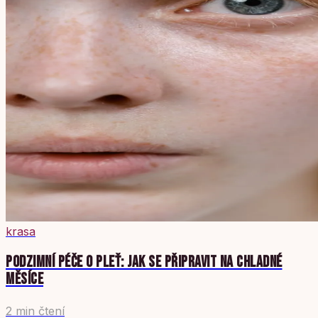
krasa
PODZIMNÍ PÉČE O PLEŤ: JAK SE PŘIPRAVIT NA CHLADNÉ
MĚSÍCE
2 min čtení