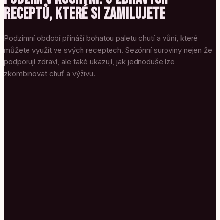
RECEPTŮ, KTERÉ SI ZAMILUJETE
Podzimní období přináší bohatou paletu chutí a vůní, které
můžete využít ve svých receptech. Sezónní suroviny nejen že
podporují zdraví, ale také ukazují, jak jednoduše lze
zkombinovat chuť a výživu.