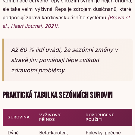
Kombinace červené řepy s kozím sýrem je nejen chutná,
ale také velmi výživná. Řepa je zdrojem dusičnanů, které
podporují zdraví kardiovaskulárního systému
(Brown et
al., Heart Journal, 2021)
.
Až 60 % lidí uvádí, že sezónní změny v
stravě jim pomáhají lépe zvládat
zdravotní problémy.
PRAKTICKÁ TABULKA SEZÓNNÍCH SUROVIN
VÝŽIVOVÝ
DOPORUČENÉ
SUROVINA
PŘÍNOS
POUŽITÍ
Dýně
Beta-karoten,
Polévky, pečené