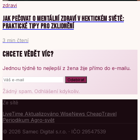
zdravi
JAK PEČOVAT O MENTÁLNÍ ZDRAVÍ V HEKTICKÉM SVĚTĚ:
PRAKTICKÉ TIPY PRO ZKLIDNĚNÍ
3 min čtení
CHCETE VĚDĚT VÍC?
Jednou týdně to nejlepší z žena žije přímo do e-mailu.
Odebírat
Žádný spam. Odhlášení kdykoliv.
Ze sítě
LiveTime
Aktualizováno
WiseNews
CheapTravel
Periodikum
Agro-svět
© 2026 Samec Digital s.r.o. · IČO 29547539