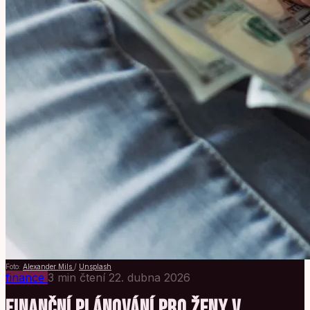
Foto:
Alexander Mils
/
Unsplash
finance
3 min čtení
22. dubna 2026
FINANČNÍ PLÁNOVÁNÍ PRO ŽENY V