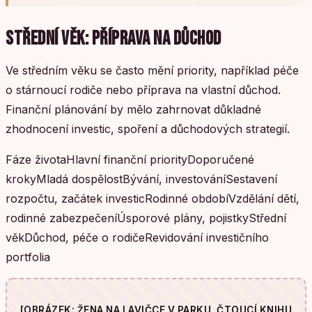
STŘEDNÍ VĚK: PŘÍPRAVA NA DŮCHOD
Ve středním věku se často mění priority, například péče
o stárnoucí rodiče nebo příprava na vlastní důchod.
Finanční plánování by mělo zahrnovat důkladné
zhodnocení investic, spoření a důchodových strategií.
Fáze životaHlavní finanční priorityDoporučené
krokyMladá dospělostBývání, investováníSestavení
rozpočtu, začátek investicRodinné obdobíVzdělání dětí,
rodinné zabezpečeníÚsporové plány, pojistkyStřední
věkDůchod, péče o rodičeRevidování investičního
portfolia
[OBRÁZEK: ŽENA NA LAVIČCE V PARKU, ČTOUCÍ KNIHU