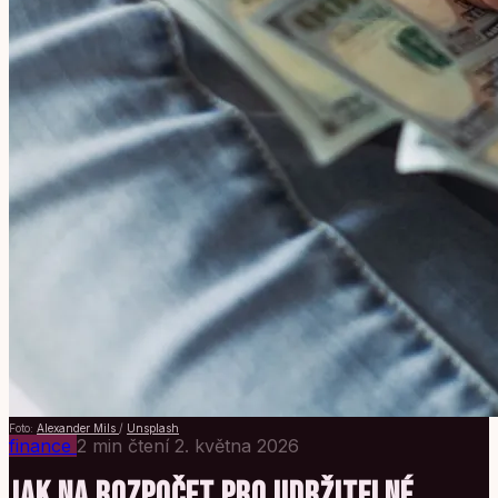
Foto:
Alexander Mils
/
Unsplash
finance
2 min čtení
2. května 2026
JAK NA ROZPOČET PRO UDRŽITELNÉ