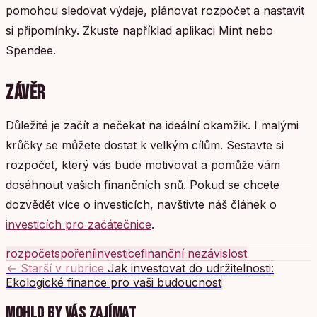
pomohou sledovat výdaje, plánovat rozpočet a nastavit
si připomínky. Zkuste například aplikaci Mint nebo
Spendee.
ZÁVĚR
Důležité je začít a nečekat na ideální okamžik. I malými
krůčky se můžete dostat k velkým cílům. Sestavte si
rozpočet, který vás bude motivovat a pomůže vám
dosáhnout vašich finančních snů. Pokud se chcete
dozvědět více o investicích, navštivte náš článek o
investicích pro začátečnice
.
rozpočet
spoření
investice
finanční nezávislost
← Starší v rubrice
Jak investovat do udržitelnosti:
Ekologické finance pro vaši budoucnost
MOHLO BY VÁS ZAJÍMAT