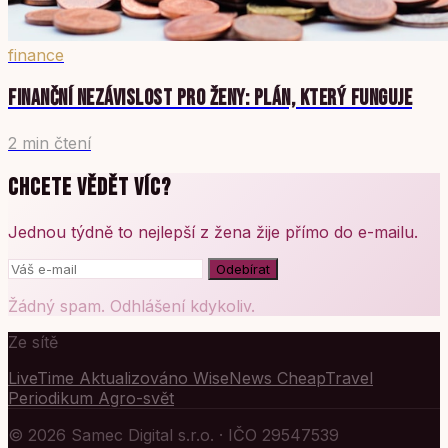
finance
FINANČNÍ NEZÁVISLOST PRO ŽENY: PLÁN, KTERÝ FUNGUJE
2 min čtení
CHCETE VĚDĚT VÍC?
Jednou týdně to nejlepší z žena žije přímo do e-mailu.
Odebírat
Žádný spam. Odhlášení kdykoliv.
Ze sítě
LiveTime
Aktualizováno
WiseNews
CheapTravel
Periodikum
Agro-svět
© 2026 Samec Digital s.r.o. · IČO 29547539