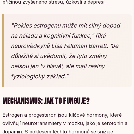
příčinou zvýšeného stresu, úzkosti a depresí.
"Pokles estrogenu může mít silný dopad
na náladu a kognitivní funkce," říká
neurovědkyně Lisa Feldman Barrett. "Je
důležité si uvědomit, že tyto změny
nejsou jen 'v hlavě', ale mají reálný
fyziologický základ."
MECHANISMUS: JAK TO FUNGUJE?
Estrogen a progesteron jsou klíčové hormony, které
ovlivňují neurotransmitery v mozku, jako je serotonin a
dopamin. S poklesem těchto hormonů se snižuje