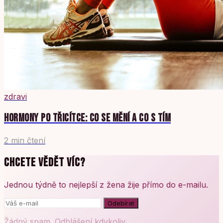
zdravi
HORMONY PO TŘICÍTCE: CO SE MĚNÍ A CO S TÍM
2 min čtení
CHCETE VĚDĚT VÍC?
Jednou týdně to nejlepší z žena žije přímo do e-mailu.
Odebírat
Žádný spam. Odhlášení kdykoliv.