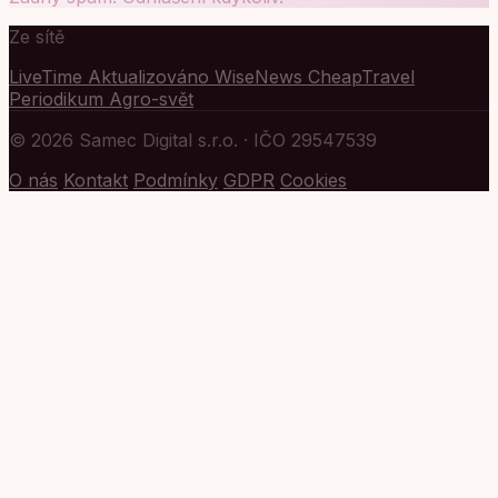
Ze sítě
LiveTime
Aktualizováno
WiseNews
CheapTravel
Periodikum
Agro-svět
© 2026 Samec Digital s.r.o. · IČO 29547539
O nás
Kontakt
Podmínky
GDPR
Cookies