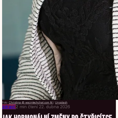
Foto:
Christina @ wocintechchat.com M
/
Unsplash
zdraví
2 min čtení
22. dubna 2026