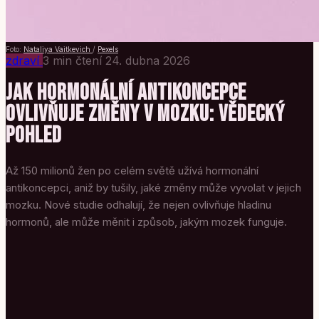
Foto:
Nataliya Vaitkevich
/
Pexels
zdraví
3 min čtení
24. dubna 2026
JAK HORMONÁLNÍ ANTIKONCEPCE
OVLIVŇUJE ZMĚNY V MOZKU: VĚDECKÝ
POHLED
Až 150 milionů žen po celém světě užívá hormonální
antikoncepci, aniž by tušily, jaké změny může vyvolat v jejich
mozku. Nové studie odhalují, že nejen ovlivňuje hladinu
hormonů, ale může měnit i způsob, jakým mozek funguje.