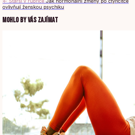
← Starší v rubrice
Jak hormonální změny po čtyřicítce
ovlivňují ženskou psychiku
MOHLO BY VÁS ZAJÍMAT