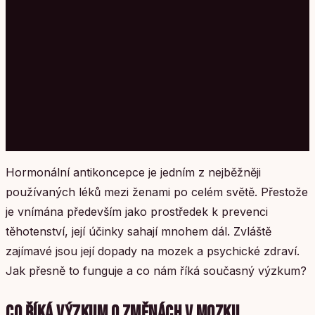
Hormonální antikoncepce je jedním z nejběžněji
používaných léků mezi ženami po celém světě. Přestože
je vnímána především jako prostředek k prevenci
těhotenství, její účinky sahají mnohem dál. Zvláště
zajímavé jsou její dopady na mozek a psychické zdraví.
Jak přesně to funguje a co nám říká současný výzkum?
CO ŘÍKÁ VÝZKUM O ZMĚNÁCH V MOZKU