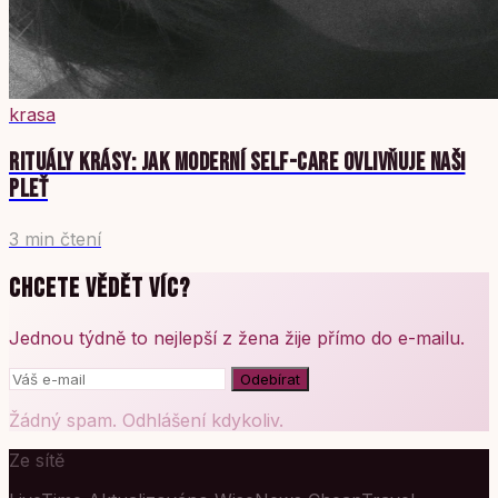
krasa
RITUÁLY KRÁSY: JAK MODERNÍ SELF-CARE OVLIVŇUJE NAŠI
PLEŤ
3 min čtení
CHCETE VĚDĚT VÍC?
Jednou týdně to nejlepší z žena žije přímo do e-mailu.
Odebírat
Žádný spam. Odhlášení kdykoliv.
Ze sítě