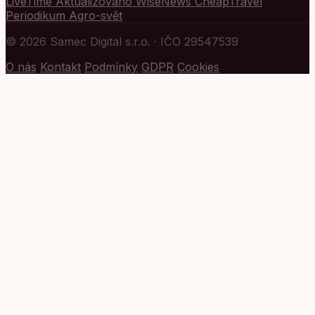
LiveTime
Aktualizováno
WiseNews
CheapTravel
Periodikum
Agro-svět
© 2026 Samec Digital s.r.o. · IČO 29547539
O nás
Kontakt
Podmínky
GDPR
Cookies