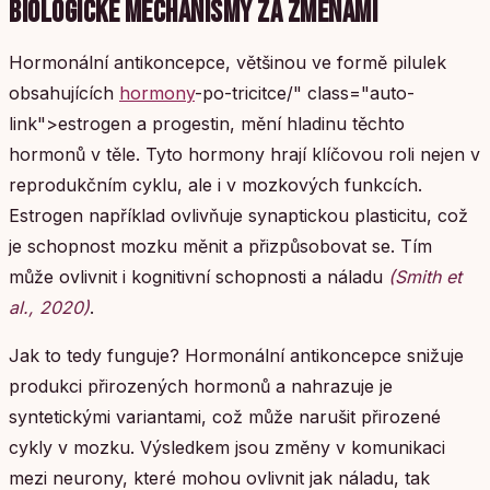
BIOLOGICKÉ MECHANISMY ZA ZMĚNAMI
Hormonální antikoncepce, většinou ve formě pilulek
obsahujících
hormony
-po-tricitce/" class="auto-
link">estrogen a progestin, mění hladinu těchto
hormonů v těle. Tyto hormony hrají klíčovou roli nejen v
reprodukčním cyklu, ale i v mozkových funkcích.
Estrogen například ovlivňuje synaptickou plasticitu, což
je schopnost mozku měnit a přizpůsobovat se. Tím
může ovlivnit i kognitivní schopnosti a náladu
(Smith et
al., 2020)
.
Jak to tedy funguje? Hormonální antikoncepce snižuje
produkci přirozených hormonů a nahrazuje je
syntetickými variantami, což může narušit přirozené
cykly v mozku. Výsledkem jsou změny v komunikaci
mezi neurony, které mohou ovlivnit jak náladu, tak