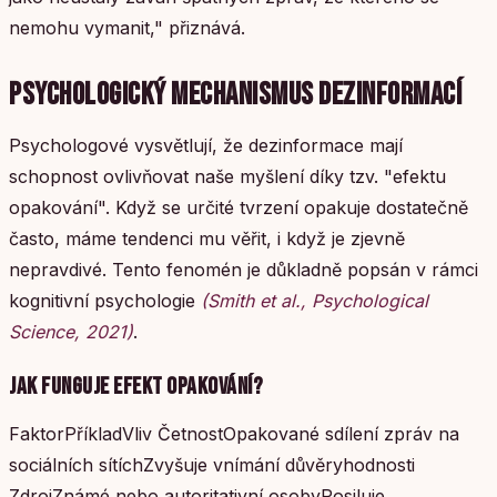
nemohu vymanit," přiznává.
PSYCHOLOGICKÝ MECHANISMUS DEZINFORMACÍ
Psychologové vysvětlují, že dezinformace mají
schopnost ovlivňovat naše myšlení díky tzv. "efektu
opakování". Když se určité tvrzení opakuje dostatečně
často, máme tendenci mu věřit, i když je zjevně
nepravdivé. Tento fenomén je důkladně popsán v rámci
kognitivní psychologie
(Smith et al., Psychological
Science, 2021)
.
JAK FUNGUJE EFEKT OPAKOVÁNÍ?
FaktorPříkladVliv ČetnostOpakované sdílení zpráv na
sociálních sítíchZvyšuje vnímání důvěryhodnosti
ZdrojZnámé nebo autoritativní osobyPosiluje