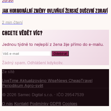
zdravi
JAK HORMONÁLNÍ ZMĚNY OVLIVŇUJÍ ŽENSKÉ DUŠEVNÍ ZDRAVÍ
2 min čtení
CHCETE VĚDĚT VÍC?
Jednou týdně to nejlepší z žena žije přímo do e-mailu.
Odebírat
Žádný spam. Odhlášení kdykoliv.
Ze sítě
LiveTime
Aktualizováno
WiseNews
CheapTravel
Periodikum
Agro-svět
© 2026 Samec Digital s.r.o. · IČO 29547539
O nás
Kontakt
Podmínky
GDPR
Cookies