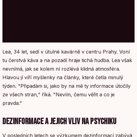
Lea, 34 let, sedí v útulné kavárně v centru Prahy. Voní
tu čerstvá káva a na pozadí hraje tichá hudba. Lea však
nevnímá, jak se kolem ní rozlévá klidná atmosféra.
Hlavou jí víří myšlenky na články, které četla minulý
týden. "Připadám si, jako by na mě ty informace útočily
ze všech stran," říká. "Nevím, čemu věřit a co je
pravda."
DEZINFORMACE A JEJICH VLIV NA PSYCHIKU
V posledních letech se výzkumem dezinformací zabývá