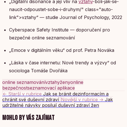
„Digitální disonance a její vliv na
vztahy
-boli-jak-se-
naucit-odpoustet-sobe-i-druhym/" class="auto-
link">vztahy“ — studie Journal of Psychology, 2022
Cyberspace Safety Institute — doporučení pro
bezpečné online seznamování
„Emoce v digitálním věku“ od prof. Petra Nováka
„Láska v čase internetu: Nové trendy a výzvy“ od
sociologa Tomáše Dvořáka
online seznamování
vztahy
ženy
online
bezpečnost
seznamovací aplikace
← Starší v rubrice
Jak se bránit dezinformacím a
chránit své duševní zdraví
Novější v rubrice →
Jak
udržitelné návyky posilují duševní zdraví žen
MOHLO BY VÁS ZAJÍMAT