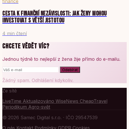
finance
CESTA K FINANČNÍ NEZÁVISLOSTI: JAK ŽENY MOHOU
INVESTOVAT S VĚTŠÍ JISTOTOU
4 min čtení
CHCETE VĚDĚT VÍC?
Jednou týdně to nejlepší z žena žije přímo do e-mailu.
Odebírat
Žádný spam. Odhlášení kdykoliv.
Ze sítě
LiveTime
Aktualizováno
WiseNews
CheapTravel
Periodikum
Agro-svět
© 2026 Samec Digital s.r.o. · IČO 29547539
O nás
Kontakt
Podmínky
GDPR
Cookies