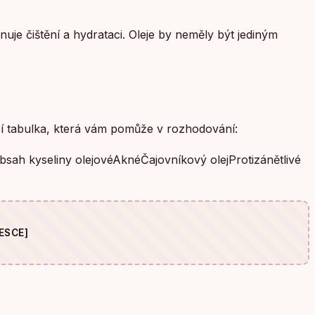
nuje čištění a hydrataci. Oleje by neměly být jediným
ací tabulka, která vám pomůže v rozhodování:
sah kyseliny olejovéAknéČajovníkový olejProtizánětlivé
ESCE]