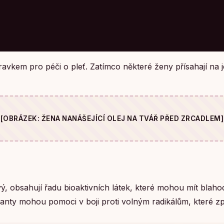
avkem pro péči o pleť. Zatímco některé ženy přísahají na jej
[OBRÁZEK: ŽENA NANÁŠEJÍCÍ OLEJ NA TVÁŘ PŘED ZRCADLEM]
ý, obsahují řadu bioaktivních látek, které mohou mít blahod
danty mohou pomoci v boji proti volným radikálům, které způ