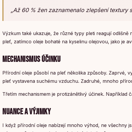
„Až 60 % žen zaznamenalo zlepšení textury s
Výzkum také ukazuje, že různé typy pleti reagují odlišně 
pleť, zatímco oleje bohaté na kyselinu olejovou, jako je a
MECHANISMUS ÚČINKU
Přírodní oleje působí na pleť několika způsoby. Zaprvé, vy
pleť vystavena suchému vzduchu. Zadruhé, mnoho přírodníc
Třetím mechanismem je protizánětlivý účinek. Například ča
NUANCE A VÝJIMKY
I když přírodní oleje nabízejí mnoho výhod, ne všechny 