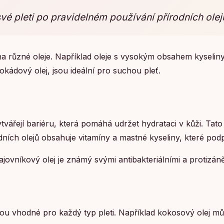
vé pleti po pravidelném používání přírodních ole
na různé oleje. Například oleje s vysokým obsahem kyseliny
vokádový olej, jsou ideální pro suchou pleť.
tvářejí bariéru, která pomáhá udržet hydrataci v kůži. Tato
h olejů obsahuje vitamíny a mastné kyseliny, které podpor
jovníkový olej je známý svými antibakteriálními a protizáně
jsou vhodné pro každý typ pleti. Například kokosový olej