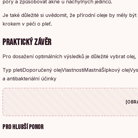
póry a způsobovat akné u náchylných jedinců.
Je také důležité si uvědomit, že přírodní oleje by měly bý
krokem v péči o pleť.
PRAKTICKÝ ZÁVĚR
Pro dosažení optimálních výsledků je důležité vybrat olej
Typ pletiDoporučený olejVlastnostiMastnáŠípkový olejVy
a antibakteriální účinky
[OBR
PRO HLUBŠÍ PONOR