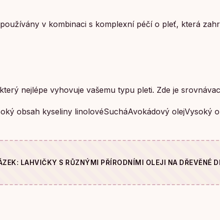
t používány v kombinaci s komplexní péčí o pleť, která zahr
, který nejlépe vyhovuje vašemu typu pleti. Zde je srovnáv
soký obsah kyseliny linolovéSucháAvokádový olejVysoký ob
ÁZEK: LAHVIČKY S RŮZNÝMI PŘÍRODNÍMI OLEJI NA DŘEVĚNÉ D