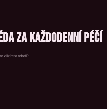
VĚDA ZA KAŽDODENNÍ PÉČÍ
ým elixírem mládí?