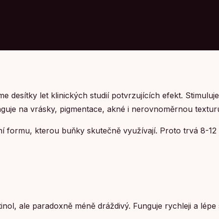
áme desítky let klinických studií potvrzujících efekt. Stim
nguje na vrásky, pigmentace, akné i nerovnoměrnou textur
ní formu, kterou buňky skutečně využívají. Proto trvá 8-12 
inol, ale paradoxně méně dráždivý. Funguje rychleji a lépe