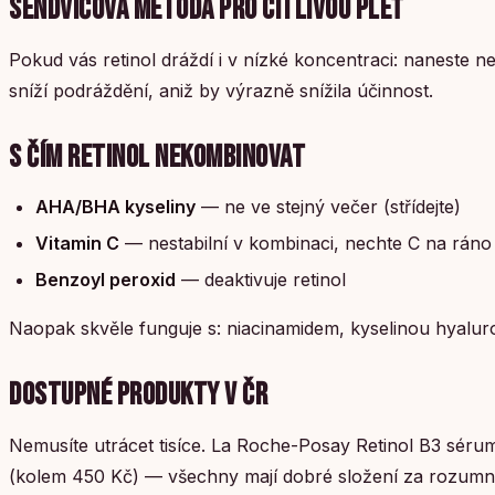
SENDVIČOVÁ METODA PRO CITLIVOU PLEŤ
Pokud vás retinol dráždí i v nízké koncentraci: naneste n
sníží podráždění, aniž by výrazně snížila účinnost.
S ČÍM RETINOL NEKOMBINOVAT
AHA/BHA kyseliny
— ne ve stejný večer (střídejte)
Vitamin C
— nestabilní v kombinaci, nechte C na ráno
Benzoyl peroxid
— deaktivuje retinol
Naopak skvěle funguje s: niacinamidem, kyselinou hyalu
DOSTUPNÉ PRODUKTY V ČR
Nemusíte utrácet tisíce. La Roche-Posay Retinol B3 séru
(kolem 450 Kč) — všechny mají dobré složení za rozum