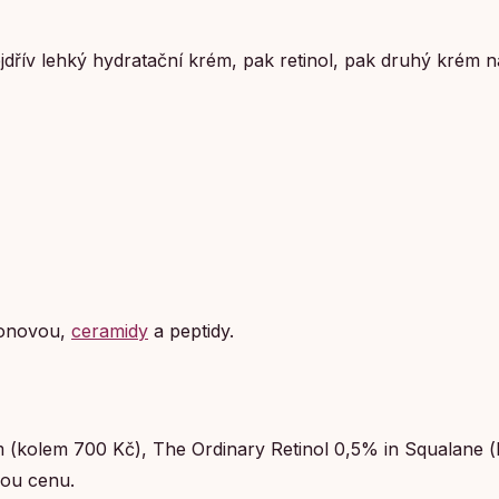
ejdřív lehký hydratační krém, pak retinol, pak druhý krém 
ronovou,
ceramidy
a peptidy.
m (kolem 700 Kč), The Ordinary Retinol 0,5% in Squalane 
nou cenu.