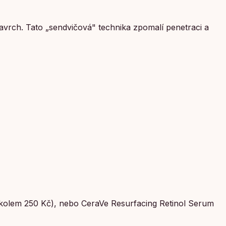
navrch. Tato „sendvičová" technika zpomalí penetraci a
(kolem 250 Kč), nebo CeraVe Resurfacing Retinol Serum