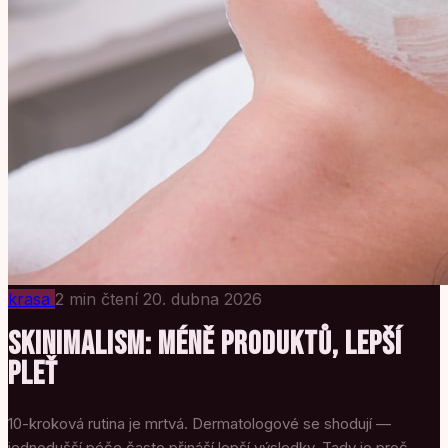
krasa
2 min čtení
20. dubna 2026
SKINIMALISM: MÉNĚ PRODUKTŮ, LEPŠÍ
PLEŤ
10-kroková rutina je mrtvá. Dermatologové se shodují —
jednodušší péče často přináší lepší výsledky. Tady je proč.