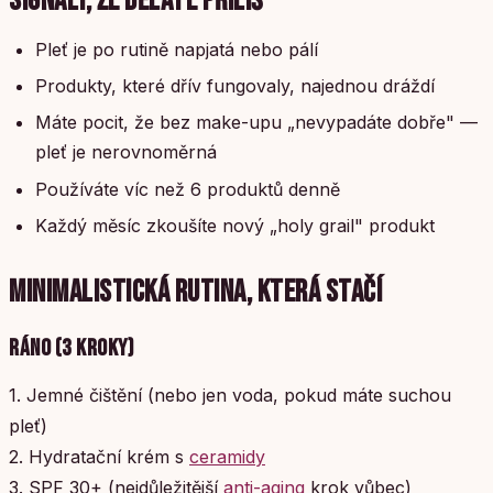
SIGNÁLY, ŽE DĚLÁTE PŘÍLIŠ
Pleť je po rutině napjatá nebo pálí
Produkty, které dřív fungovaly, najednou dráždí
Máte pocit, že bez make-upu „nevypadáte dobře" —
pleť je nerovnoměrná
Používáte víc než 6 produktů denně
Každý měsíc zkoušíte nový „holy grail" produkt
MINIMALISTICKÁ RUTINA, KTERÁ STAČÍ
RÁNO (3 KROKY)
1. Jemné čištění (nebo jen voda, pokud máte suchou
pleť)
2. Hydratační krém s
ceramidy
3. SPF 30+ (nejdůležitější
anti-aging
krok vůbec)