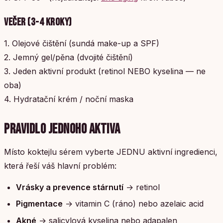
VEČER (3-4 KROKY)
1. Olejové čištění (sundá make-up a SPF)
2. Jemný gel/pěna (dvojité čištění)
3. Jeden aktivní produkt (retinol NEBO kyselina — ne
oba)
4. Hydratační krém / noční maska
PRAVIDLO JEDNOHO AKTIVA
Místo koktejlu sérem vyberte JEDNU aktivní ingredienci,
která řeší váš hlavní problém:
Vrásky a prevence stárnutí
→ retinol
Pigmentace
→ vitamin C (ráno) nebo azelaic acid
Akné
→ salicylová kyselina nebo adapalen