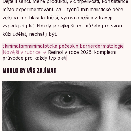
Dejte jí šanci. Méně produktů, víc trpělivosti, konzistence
místo experimentování. Za 6 týdnů minimalistické péče
většina žen hlásí klidnější, vyrovnanější a zdravěji
vypadající pleť. Někdy je nejlepší, co můžete pro svou
kůži udělat, nechat ji být.
skinimalism
minimalistická péče
skin barrier
dermatologie
Novější v rubrice →
Retinol v roce 2026: kompletní
průvodce pro každý typ pleti
MOHLO BY VÁS ZAJÍMAT