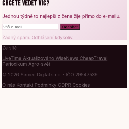
CHCETE VĚDĚT VÍC?
Jednou týdně to nejlepší z žena žije přímo do e-mailu.
Odebírat
Žádný spam. Odhlášení kdykoliv.
Ze sítě
LiveTime
Aktualizováno
WiseNews
CheapTravel
Periodikum
Agro-svět
© 2026 Samec Digital s.r.o. · IČO 29547539
O nás
Kontakt
Podmínky
GDPR
Cookies