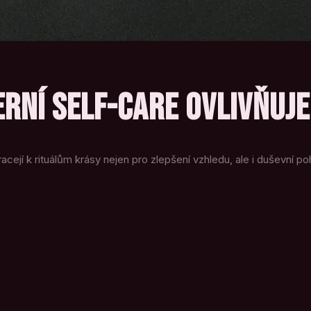
RNÍ SELF-CARE OVLIVŇUJE
cejí k rituálům krásy nejen pro zlepšení vzhledu, ale i duševní po