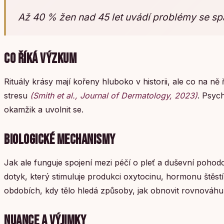
Až 40 % žen nad 45 let uvádí problémy se 
CO ŘÍKÁ VÝZKUM
Rituály krásy mají kořeny hluboko v historii, ale co na ně
stresu
(Smith et al., Journal of Dermatology, 2023)
. Psych
okamžik a uvolnit se.
BIOLOGICKÉ MECHANISMY
Jak ale funguje spojení mezi péčí o pleť a duševní pohod
dotyk, který stimuluje produkci oxytocinu, hormonu štěst
obdobích, kdy tělo hledá způsoby, jak obnovit rovnováhu
NUANCE A VÝJIMKY