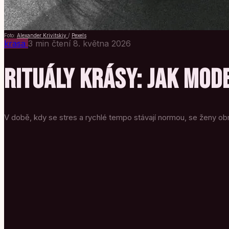
Foto:
Alexander Krivitskiy
/
Pexels
krasa
3 min čtení
8. května 2026
RITUÁLY KRÁSY: JAK MODE
V době, kdy se stres a rychlé tempo stávají normou, se ženy obra