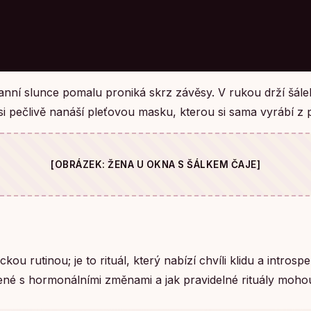
 ranní slunce pomalu proniká skrz závěsy. V rukou drží šále
si pečlivě nanáší pleťovou masku, kterou si sama vyrábí z p
[OBRÁZEK: ŽENA U OKNA S ŠÁLKEM ČAJE]
ckou rutinou; je to rituál, který nabízí chvíli klidu a intro
é s hormonálními změnami a jak pravidelné rituály mohou 