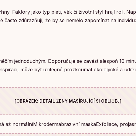
. Faktory jako typ pleti, věk či životní styl hrají roli. Na
 často zdůrazňují, že by se nemělo zapomínat na individuá
čít s něčím jednoduchým. Doporučuje se zavést alespoň 10 
jí inspiraci, může být užitečné prozkoumat ekologické a udr
[OBRÁZEK: DETAIL ŽENY MASÍRUJÍCÍ SI OBLIČEJ]
chá až normálníMikrodermabrazivní maskaExfoliace, proja